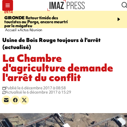
09:14
13:09
GIRONDE
Retour timide des
CONFLIT
Des échanges
touristes au Porge, encore meurtri
font cinq morts en Ukrai
par le mégafeu
Russie
Accueil
Actus Réunion
Usine de Bois Rouge toujours à l'arrêt
(actualisé)
La Chambre
d'agriculture demande
l'arrêt du conflit
Publié le 6 décembre 2017 à 08:58
Actualisé le 6 décembre 2017 à 15:29