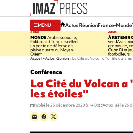
Actus Réunion
France-Monde
MENU
21:08
20:06
MONDE
Arabie saoudite,
À RETENIR 
Pakistan et Turquie scellent
vers l'Asie, mo
un pacte de défense en
gramoune, co
pleine guerre au Moyen-
Guan Di et je
Orient
footballeurs
Accueil
Actus Réunion
La Cité du Volcan a "la tête dans les 
Conférence
La Cité du Volcan a 
les étoiles"
Publié le 25 décembre 2020 à 14:00
Actualisé le 25 