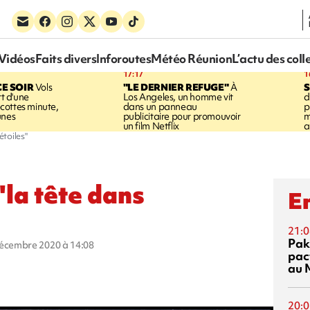
Vidéos
Faits divers
Inforoutes
Météo Réunion
L’actu des coll
17:17
1
CE SOIR
Vols
"LE DERNIER REFUGE"
À
S
rt d'une
Los Angeles, un homme vit
d
cottes minute,
dans un panneau
p
unes
publicitaire pour promouvoir
m
un film Netflix
a
étoiles"
"la tête dans
En
21:0
Pak
décembre 2020 à 14:08
pac
au 
20:0