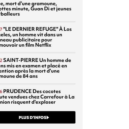
sie, mort d'une gramoune,
ottes minute, Guan Di et jeunes
tballeurs
"LE DERNIER REFUGE"
À Los
7
eles, un homme vit dans un
neau publicitaire pour
mouvoir un film Netflix
SAINT-PIERRE
Un homme de
2
ans mis en examen et placé en
ention après la mort d'une
moune de 84 ans
PRUDENCE
Des cocotes
6
ute vendues chez Carrefour à La
nion risquent d'exploser
PLUS D’INFOS