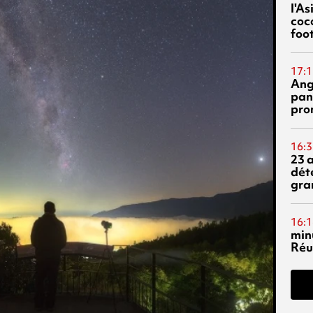
l'A
coc
foo
17:1
Ang
pan
pro
16:3
23 
dét
gra
16:1
min
Réu