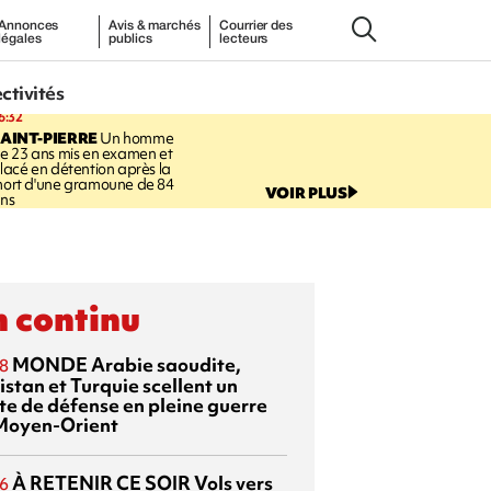
Annonces
Avis & marchés
Courrier des
légales
publics
lecteurs
ectivités
6:32
AINT-PIERRE
Un homme
e 23 ans mis en examen et
lacé en détention après la
ort d'une gramoune de 84
VOIR PLUS
ns
 continu
MONDE
Arabie saoudite,
8
istan et Turquie scellent un
te de défense en pleine guerre
Moyen-Orient
À RETENIR CE SOIR
Vols vers
6