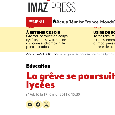
Actus Réunion
France-Monde
MENU
20:44
20:35
À RETENIR CE SOIR
USINE DE B
Gramoune rouée de coups,
Tereos assure
cycliste, squishy, personne
ralentissemen
disparue et champion de
campagne est l
para-natation
pureté des c
Accueil
Actus Réunion
La grêve se poursuit dans les lycées
Education
La grêve se poursuit
lycées
Publié le 17 février 2011 à 15:30