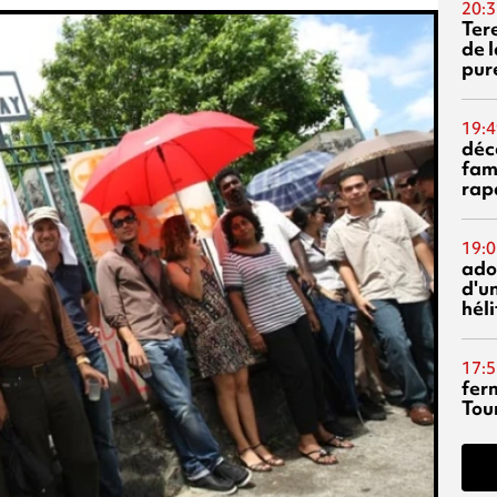
20:3
Ter
de l
pur
19:4
déc
fam
rap
19:0
ado
d'un
hél
17:5
fer
Tour