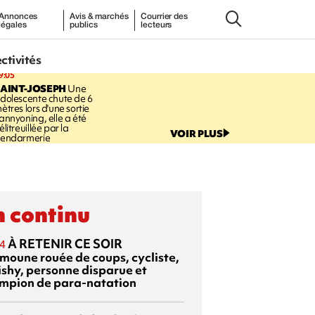
Annonces
Avis & marchés
Courrier des
légales
publics
lecteurs
ectivités
9:05
AINT-JOSEPH
Une
dolescente chute de 6
ètres lors d'une sortie
annyoning, elle a été
élitreuillée par la
VOIR PLUS
endarmerie
 continu
À RETENIR CE SOIR
4
moune rouée de coups, cycliste,
ishy, personne disparue et
mpion de para-natation