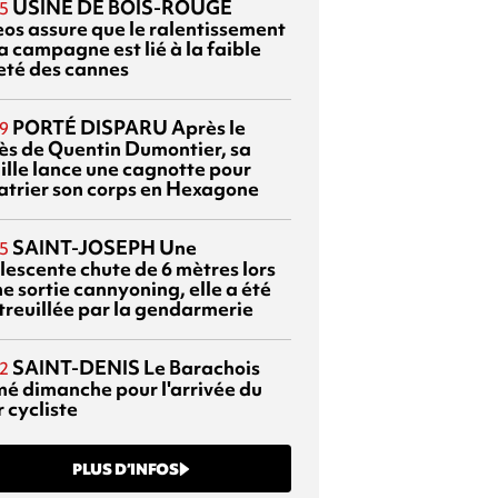
USINE DE BOIS-ROUGE
5
eos assure que le ralentissement
a campagne est lié à la faible
eté des cannes
PORTÉ DISPARU
Après le
9
ès de Quentin Dumontier, sa
ille lance une cagnotte pour
atrier son corps en Hexagone
SAINT-JOSEPH
Une
5
lescente chute de 6 mètres lors
e sortie cannyoning, elle a été
itreuillée par la gendarmerie
SAINT-DENIS
Le Barachois
2
mé dimanche pour l'arrivée du
 cycliste
PLUS D’INFOS