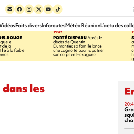
Vidéos
Faits divers
Inforoutes
Météo Réunion
L’actu des coll
19:49
1
OIS-ROUGE
PORTÉ DISPARU
Après le
S
 que le
décès de Quentin
a
t de la
Dumontier, sa famille lance
m
ié à la faible
une cagnotte pour rapatrier
c
annes
son corps en Hexagone
h
g
 dans les
En
20:4
Gra
squ
cha