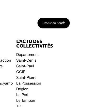
Retour en haut
L’ACTU DES
COLLECTIVITÉS
Département
daction
Saint-Denis
rs
Saint-Paul
CCIR
Saint-Pierre
 gadyamb
La Possession
Région
Le Port
Le Tampon
TO