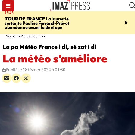
15:45
20:17
TOUR DE FRANCE
La lauréate
À RETENIR CE SOIR
Sé
sortante Pauline Ferrand-Prévot
routière, concours de nou
abandonne avant la 8e étape
du littoral fermée, courr
Darmanin et évacuation
Accueil
Actus Réunion
La pa Météo France i di, sé zot i di
La météo s'améliore
Publié le 18 février 2024 à 01:30