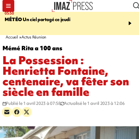
05:50
08:13
MÉTÉO
Un ciel partagé ce jeudi
MORT D'UNE GRAMO
SAINT-PIERRE
La victi
rouée de coups, un susp
en garde à vue
Accueil
Actus Réunion
Mémé Rita a 100 ans
La Possession :
Henrietta Fontaine,
centenaire, va fêter son
siècle en famille
Publié le 1 avril 2023 à 07:58
Actualisé le 1 avril 2023 à 12:06