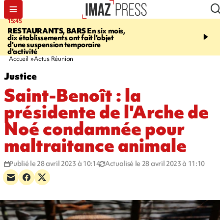
15:45
17:17
RESTAURANTS, BARS
En six mois,
"LE DERNIER REFUG
dix établissements ont fait l'objet
Angeles, un homme vit 
d'une suspension temporaire
panneau publicitaire po
d'activité
promouvoir un film Netf
Accueil
Actus Réunion
Justice
Saint-Benoît : la
présidente de l'Arche de
Noé condamnée pour
maltraitance animale
Publié le 28 avril 2023 à 10:14
Actualisé le 28 avril 2023 à 11:10