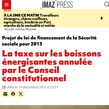
05:24
07:05
À LA UNE CE MATIN
Travailleurs
ETANG-SALÉ
Des chien
étrangers, chiens renifleurs,
mobilisés pour traquer le
agriculteurs, braderie au Port,
d'eau potable. Les vidéo
marche de la mutualité et météo
retrouver sur notre site
Accueil
Actus Réunion
Projet de loi de financement de la Sécurité
sociale pour 2013
La taxe sur les boissons
énergisantes annulée
par le Conseil
constitutionnel
Publié le 14 décembre 2012 à 10:21