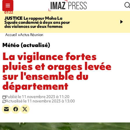
07:22
10:46
JUSTICE
Le rappeur Moha La
SÉCURITÉ ROUTIÈRE
Squale condamné à deux ans pour
décède en juillet, 18 pe
des violences sur deux femmes
sur les routes réunionnai
début de l'année
Accueil
Actus Réunion
Météo (actualisé)
La vigilance fortes
pluies et orages levée
sur l'ensemble du
département
Publié le 11 novembre 2023 à 11:20
Actualisé le 11 novembre 2023 à 13:00