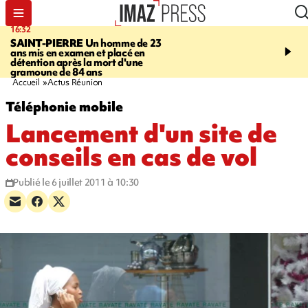
16:32
21:08
SAINT-PIERRE
Un homme de 23
MONDE
Arabie saoudit
ans mis en examen et placé en
et Turquie scellent un p
détention après la mort d'une
défense en pleine guerr
gramoune de 84 ans
Orient
Accueil
Actus Réunion
Téléphonie mobile
Lancement d'un site de
conseils en cas de vol
Publié le 6 juillet 2011 à 10:30