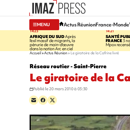
Actus Réunion
France-Monde
MENU
14:23
14:21
AFRIQUE DU SUD
Après
SANTÉ PUB
l'exil massif de migrants, la
FRANCE
3 no
pénurie de main-d'œuvre
Mpox recensé
dans la nation Arc en ciel
Accueil
Actus Réunion
Le giratoire de la Cafrine livré
Réseau routier - Saint-Pierre
Le giratoire de la Ca
Publié le 20 mars 2010 à 03:30