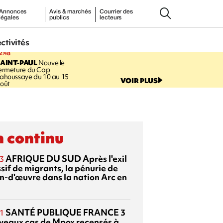
Annonces
Avis & marchés
Courrier des
légales
publics
lecteurs
ectivités
2:48
AINT-PAUL
Nouvelle
ermeture du Cap
ahoussaye du 10 au 15
VOIR PLUS
oût
 continu
AFRIQUE DU SUD
Après l'exil
3
sif de migrants, la pénurie de
n-d'œuvre dans la nation Arc en
SANTÉ PUBLIQUE FRANCE
3
1
veaux cas de Mpox recensés à