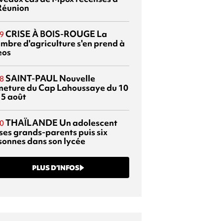
Réunion
CRISE À BOIS-ROUGE
La
9
mbre d'agriculture s'en prend à
eos
SAINT-PAUL
Nouvelle
8
meture du Cap Lahoussaye du 10
15 août
THAÏLANDE
Un adolescent
0
 ses grands-parents puis six
sonnes dans son lycée
PLUS D’INFOS