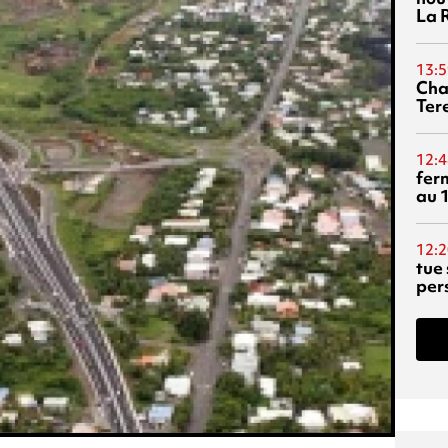
La 
13:5
Cha
Ter
12:4
fer
au 
12:2
tue
per