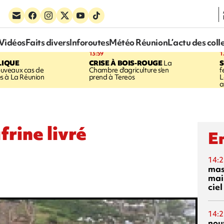
Vidéos
Faits divers
Inforoutes
Météo Réunion
L’actu des coll
13:59
1
LIQUE
CRISE À BOIS-ROUGE
La
S
uveaux cas de
Chambre d'agriculture s'en
f
s à La Réunion
prend à Tereos
L
a
frine livré
En
14:2
mas
mai
ciel
14:2
nou