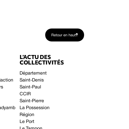
Retour en haut
L’ACTU DES
COLLECTIVITÉS
Département
daction
Saint-Denis
rs
Saint-Paul
CCIR
Saint-Pierre
 gadyamb
La Possession
Région
Le Port
Le Tampon