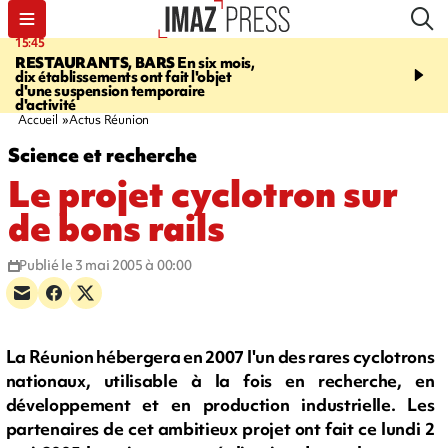
15:45
17:17
RESTAURANTS, BARS
En six mois,
"LE DERNIER REFUG
dix établissements ont fait l'objet
Angeles, un homme vit 
d'une suspension temporaire
panneau publicitaire po
d'activité
promouvoir un film Netf
Accueil
Actus Réunion
Science et recherche
Le projet cyclotron sur
de bons rails
Publié le 3 mai 2005 à 00:00
La Réunion hébergera en 2007 l'un des rares cyclotrons
nationaux, utilisable à la fois en recherche, en
développement et en production industrielle. Les
partenaires de cet ambitieux projet ont fait ce lundi 2