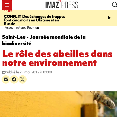
13:09
17:14
CONFLIT
Des échanges de frappes
ESCALADE
Quatre méd
font cinq morts en Ukraine et en
européennes pour les je
Russie
grimpeurs réunionnais 
Accueil
Actus Réunion
Saint-Leu - Journée mondiale de la
biodiversité
Le rôle des abeilles dans
notre environnement
Publié le 21 mai 2012 à 09:00