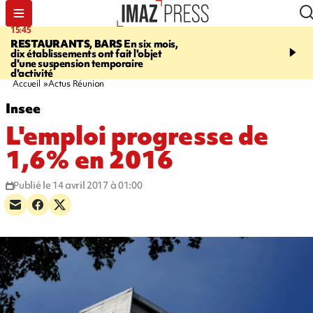
15:45
17:17
RESTAURANTS, BARS
En six mois,
"LE DERNIER REFUG
dix établissements ont fait l'objet
Angeles, un homme vit 
d'une suspension temporaire
panneau publicitaire po
d'activité
promouvoir un film Netf
Accueil
Actus Réunion
Insee
L'emploi progresse de
1,6% en 2016
Publié le 14 avril 2017 à 01:00