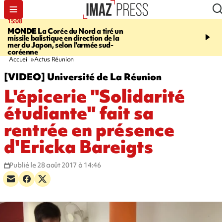
15:08
17:24
MONDE
La Corée du Nord a tiré un
SAINT-PAUL
Le Cap L
missile balistique en direction de la
est rouvert à la circulat
mer du Japon, selon l'armée sud-
coréenne
Accueil
Actus Réunion
[VIDEO] Université de La Réunion
L'épicerie "Solidarité
étudiante" fait sa
rentrée en présence
d'Ericka Bareigts
Publié le 28 août 2017 à 14:46