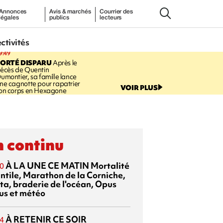
Annonces
Avis & marchés
Courrier des
légales
publics
lecteurs
ectivités
9:49
PORTÉ DISPARU
Après le
écès de Quentin
umontier, sa famille lance
ne cagnotte pour rapatrier
VOIR PLUS
on corps en Hexagone
 continu
À LA UNE CE MATIN
Mortalité
0
antile, Marathon de la Corniche,
ta, braderie de l'océan, Opus
us et météo
À RETENIR CE SOIR
4