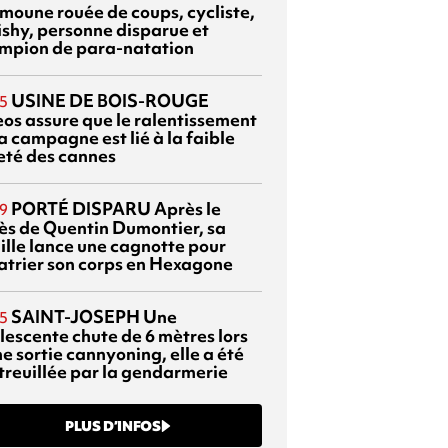
moune rouée de coups, cycliste,
ishy, personne disparue et
mpion de para-natation
USINE DE BOIS-ROUGE
5
eos assure que le ralentissement
a campagne est lié à la faible
eté des cannes
PORTÉ DISPARU
Après le
9
ès de Quentin Dumontier, sa
ille lance une cagnotte pour
atrier son corps en Hexagone
SAINT-JOSEPH
Une
5
lescente chute de 6 mètres lors
e sortie cannyoning, elle a été
itreuillée par la gendarmerie
PLUS D’INFOS