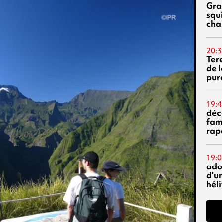
Gra
squ
cha
20:3
Ter
de l
pur
19:4
déc
fam
rap
19:0
ado
d'un
hél