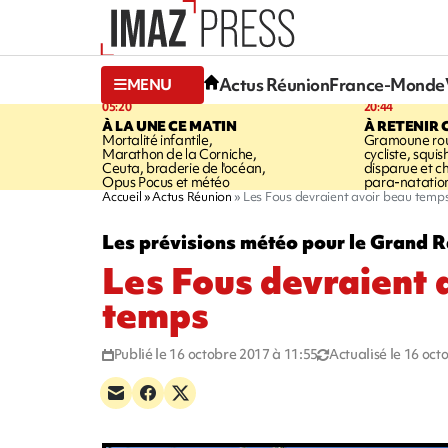
Actus Réunion
France-Monde
MENU
05:20
20:44
À LA UNE CE MATIN
À RETENIR 
Mortalité infantile,
Gramoune rou
Marathon de la Corniche,
cycliste, squi
Ceuta, braderie de l'océan,
disparue et 
Opus Pocus et météo
para-natatio
Accueil
Actus Réunion
Les Fous devraient avoir beau temp
Les prévisions météo pour le Grand R
Les Fous devraient 
temps
Publié le 16 octobre 2017 à 11:55
Actualisé le 16 oct