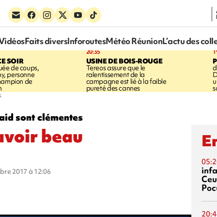
Vidéos
Faits divers
Inforoutes
Météo Réunion
L’actu des coll
20:35
1
CE SOIR
USINE DE BOIS-ROUGE
ée de coups,
Tereos assure que le
d
shy, personne
ralentissement de la
D
champion de
campagne est lié à la faible
u
n
pureté des cannes
s
s
aid sont clémentes
avoir beau
En
05:2
inf
obre 2017 à 12:06
Ceu
Poc
20:4