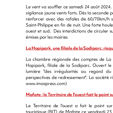
Le vent va souffler ce samedi 24 août 2024. A
vigilance jaune vents forts. Dès la seconde p
renforcer avec des rafales de 60/70km/h s
Saint-Philippe en fin de nuit. Une forte hou
ouest et sud. Des interdictions de circuler 
émises par les mairies
La Hopipark, une filiale de la Sodiparc, ris
La chambre régionale des comptes de La R
Hopipark, filiale de la Sodiparc. Ouvert l
lumière "des irrégularités au regard du
perspectives de redressement". La société r
www.imazpress.com)
Mafate : le Territoire de l'ouest fait le point
Le Territoire de l'ouest a fait le point s
touristique (BIT) de Mafate ce vendredi 23 