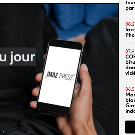
tou
par
08:2
la 
Phot
07:4
CO
bitu
dans
vidé
06:5
Mar
blan
Giro
ind