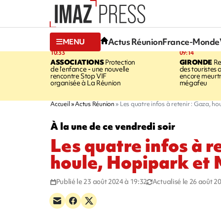
Actus Réunion
France-Monde
MENU
10:33
09:14
ASSOCIATIONS
Protection
GIRONDE
Re
de l’enfance - une nouvelle
des touristes 
rencontre Stop VIF
encore meurtri
organisée à La Réunion
mégafeu
Accueil
Actus Réunion
Les quatre infos à retenir : Gaza, h
À la une de ce vendredi soir
Les quatre infos à r
houle, Hopipark et
Publié le 23 août 2024 à 19:32
Actualisé le 26 août 2