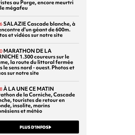
ristes au Porge, encore meurtri
 le mégafeu
SALAZIE
Cascade blanche, à
6
rencontre d'un géant de 600m.
os et vidéos sur notre site
MARATHON DE LA
0
RNICHE
1.300 coureurs sur le
me, la route du littoral fermée
 le sens nord - ouest. Photos et
os sur notre site
À LA UNE CE MATIN
8
athon de la Corniche, Cascade
che, touristes de retour en
nde, insolite, marins
onésiens et météo
PLUS D’INFOS