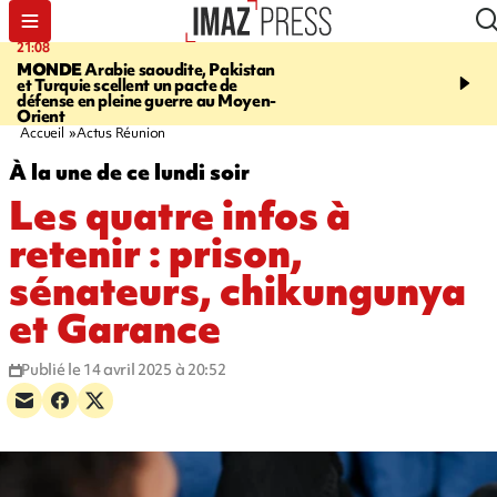
21:08
08:11
MONDE
Arabie saoudite, Pakistan
CRÉATEUR PÉI
Xénosc
et Turquie scellent un pacte de
de cartes à collectionne
défense en pleine guerre au Moyen-
La Réunion
Orient
Accueil
Actus Réunion
À la une de ce lundi soir
Les quatre infos à
retenir : prison,
sénateurs, chikungunya
et Garance
Publié le 14 avril 2025 à 20:52