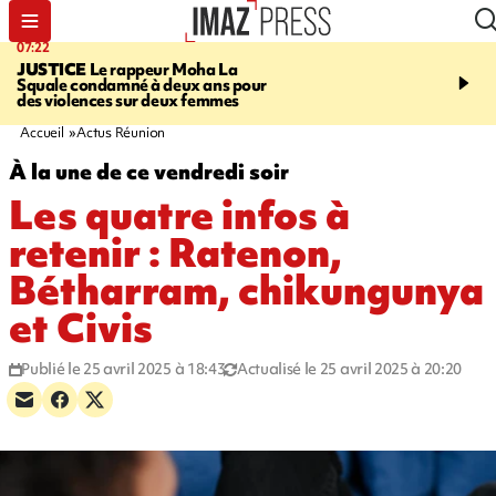
07:22
10:46
JUSTICE
Le rappeur Moha La
SÉCURITÉ ROUTIÈRE
Squale condamné à deux ans pour
décède en juillet, 18 pe
des violences sur deux femmes
sur les routes réunionnai
début de l'année
Accueil
Actus Réunion
À la une de ce vendredi soir
Les quatre infos à
retenir : Ratenon,
Bétharram, chikungunya
et Civis
Publié le 25 avril 2025 à 18:43
Actualisé le 25 avril 2025 à 20:20