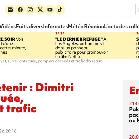
Vidéos
Faits divers
Inforoutes
Météo Réunion
L’actu des coll
17:17
1
CE SOIR
Vols
"LE DERNIER REFUGE"
À
S
rt d'une
Los Angeles, un homme vit
d
cottes minute,
dans un panneau
p
unes
publicitaire pour promouvoir
m
un film Netflix
a
ayet, surveillante tuée, pompiers décédés et trafic d'oiseaux
tenir : Dimitri
En
tuée,
21:0
 trafic
Pak
pac
au 
5 à 20:16
20:0