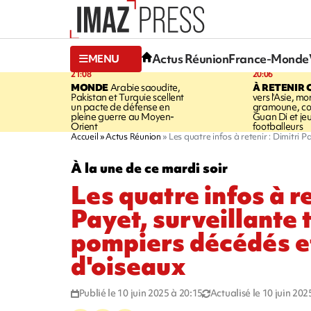
Actus Réunion
France-Monde
MENU
21:08
20:06
MONDE
Arabie saoudite,
À RETENIR 
Pakistan et Turquie scellent
vers l'Asie, mo
un pacte de défense en
gramoune, co
pleine guerre au Moyen-
Guan Di et je
Orient
footballeurs
Accueil
Actus Réunion
Les quatre infos à retenir : Dimitri P
À la une de ce mardi soir
Les quatre infos à re
Payet, surveillante 
pompiers décédés et
d'oiseaux
Publié le 10 juin 2025 à 20:15
Actualisé le 10 juin 202