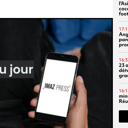
l'A
coc
foo
17:1
Ang
pan
pro
16:3
23 
dét
gra
16:1
min
Réu