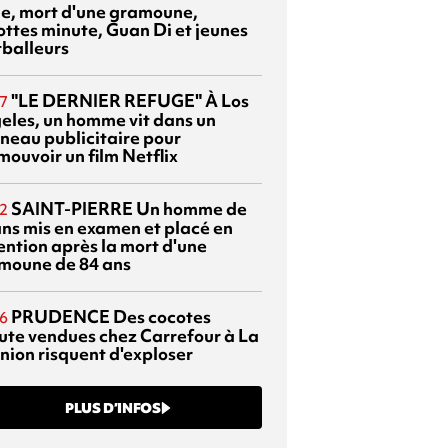
sie, mort d'une gramoune,
ottes minute, Guan Di et jeunes
tballeurs
"LE DERNIER REFUGE"
À Los
7
eles, un homme vit dans un
neau publicitaire pour
mouvoir un film Netflix
SAINT-PIERRE
Un homme de
2
ans mis en examen et placé en
ention après la mort d'une
moune de 84 ans
PRUDENCE
Des cocotes
6
ute vendues chez Carrefour à La
nion risquent d'exploser
PLUS D’INFOS