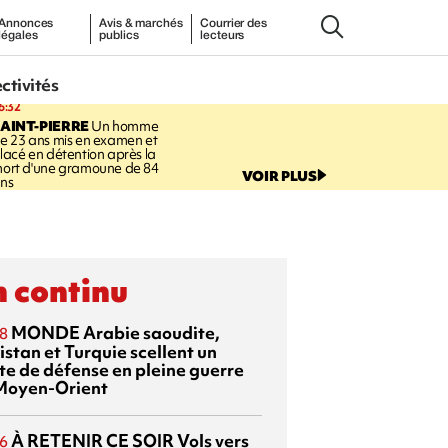
Annonces
Avis & marchés
Courrier des
légales
publics
lecteurs
ectivités
6:32
AINT-PIERRE
Un homme
e 23 ans mis en examen et
lacé en détention après la
ort d'une gramoune de 84
VOIR PLUS
ns
 continu
MONDE
Arabie saoudite,
8
istan et Turquie scellent un
te de défense en pleine guerre
Moyen-Orient
À RETENIR CE SOIR
Vols vers
6