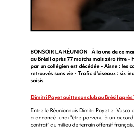
BONSOIR LA RÉUNION - À la une de ce mardi s
au Brésil après 77 matchs mais zéro titre -
par un collégien est décédée - Aisne : les
retrouvés sans vie - Trafic d'oiseaux : six in
saisis
Dimitri Payet quitte son club au Brésil après
Entre le Réunionnais Dimitri Payet et Vasco d
a annoncé lundi "être parvenu à un accord 
contrat" du milieu de terrain offensif français