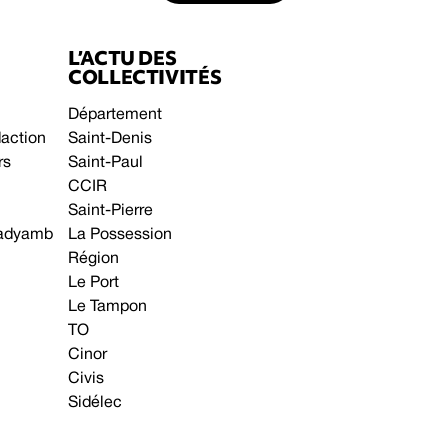
L’ACTU DES
COLLECTIVITÉS
Département
daction
Saint-Denis
rs
Saint-Paul
CCIR
Saint-Pierre
 gadyamb
La Possession
Région
Le Port
Le Tampon
TO
Cinor
Civis
Sidélec