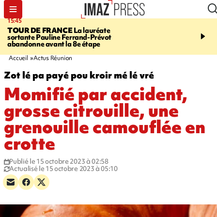
15:45
20:17
TOUR DE FRANCE
La lauréate
À RETENIR CE SOIR
Sé
sortante Pauline Ferrand-Prévot
routière, concours de nou
abandonne avant la 8e étape
du littoral fermée, courr
Darmanin et évacuation
Accueil
Actus Réunion
Zot lé pa payé pou kroir mé lé vré
Momifié par accident,
grosse citrouille, une
grenouille camouflée en
crotte
Publié le 15 octobre 2023 à 02:58
Actualisé le 15 octobre 2023 à 05:10