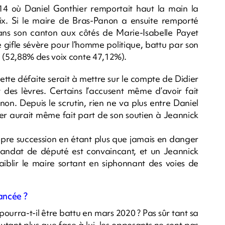
2014 où Daniel Gonthier remportait haut la main la
ix. Si le maire de Bras-Panon a ensuite remporté
ns son canton aux côtés de Marie-Isabelle Payet
e gifle sévère pour l’homme politique, battu par son
 (52,88% des voix conte 47,12%).
tte défaite serait à mettre sur le compte de Didier
 des lèvres. Certains l’accusent même d’avoir fait
 Depuis le scrutin, rien ne va plus entre Daniel
ier aurait même fait part de son soutien à Jeannick
opre succession en étant plus que jamais en danger
ndat de député est convaincant, et un Jeannick
aiblir le maire sortant en siphonnant des voies de
ancée ?
ourra-t-il être battu en mars 2020 ? Pas sûr tant sa
utant plus que face à lui, les opposants ne sont pas