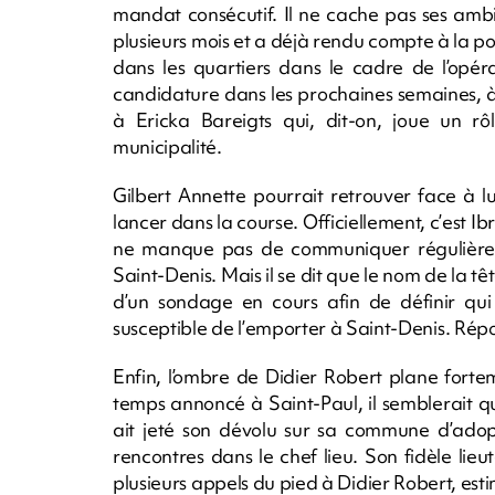
mandat consécutif. Il ne cache pas ses ambit
plusieurs mois et a déjà rendu compte à la po
dans les quartiers dans le cadre de l’opérat
candidature dans les prochaines semaines, à
à Ericka Bareigts qui, dit-on, joue un r
municipalité.
Gilbert Annette pourrait retrouver face à l
lancer dans la course. Officiellement, c’est I
ne manque pas de communiquer régulièreme
Saint-Denis. Mais il se dit que le nom de la tê
d’un sondage en cours afin de définir qu
susceptible de l’emporter à Saint-Denis. Ré
Enfin, l’ombre de Didier Robert plane forte
temps annoncé à Saint-Paul, il semblerait q
ait jeté son dévolu sur sa commune d’adopti
rencontres dans le chef lieu. Son fidèle lie
plusieurs appels du pied à Didier Robert, est