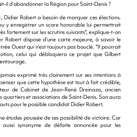
ait-il d’abandonner la Région pour Saint-Denis ?
, Didier Robert a besoin de marquer ces élections.
u y enregistrer un score honorable lui permettrait
rès fortement sur les scrutins suivants", explique-t-on
er Robert dispose d’une carte majeure, à savoir le
ée Ouest qui n’est toujours pas bouclé. "Il pourrait
tion, celui qui débloquera ce projet que Gilbert
n entourage.
 jamais exprimé très clairement sur ses intentions à
 penser que cette hypothèse est tout à fait crédible,
cteur de Cabinet de Jean-René Dreinaza, ancien
 quartiers et associations de Saint-Denis. Son aura
outs pour le possible candidat Didier Robert.
e études poussée de ses possibilité de victoire. Car
ait aussi synonyme de défaite annoncée pour les