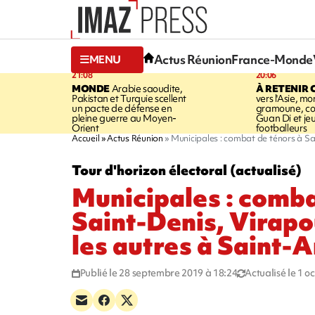
Actus Réunion
France-Monde
MENU
21:08
20:06
MONDE
Arabie saoudite,
À RETENIR 
Pakistan et Turquie scellent
vers l'Asie, mo
un pacte de défense en
gramoune, co
pleine guerre au Moyen-
Guan Di et je
Orient
footballeurs
Accueil
Actus Réunion
Municipales : combat de ténors à Sai
Tour d'horizon électoral (actualisé)
Municipales : comba
Saint-Denis, Virapo
les autres à Saint-
Publié le 28 septembre 2019 à 18:24
Actualisé le 1 o