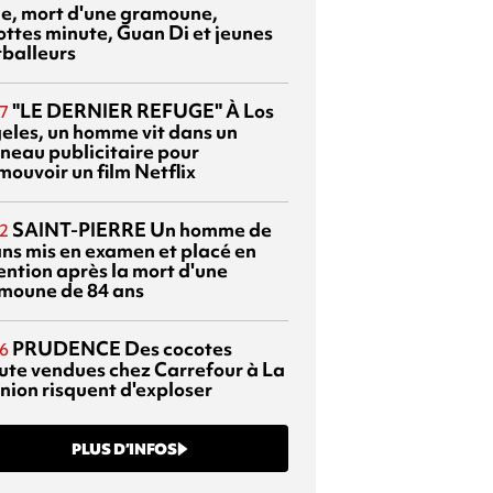
sie, mort d'une gramoune,
ottes minute, Guan Di et jeunes
tballeurs
"LE DERNIER REFUGE"
À Los
7
eles, un homme vit dans un
neau publicitaire pour
mouvoir un film Netflix
SAINT-PIERRE
Un homme de
2
ans mis en examen et placé en
ention après la mort d'une
moune de 84 ans
PRUDENCE
Des cocotes
6
ute vendues chez Carrefour à La
nion risquent d'exploser
PLUS D’INFOS