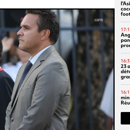
l'A
coc
foo
17:1
Ang
pan
pro
16:3
23 
dét
gra
16:1
min
Réu