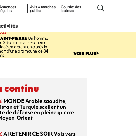
Annonces
Avis & marchés
Courrier des
légales
publics
lecteurs
ectivités
6:32
AINT-PIERRE
Un homme
e 23 ans mis en examen et
lacé en détention après la
ort d'une gramoune de 84
VOIR PLUS
ns
 continu
MONDE
Arabie saoudite,
8
istan et Turquie scellent un
te de défense en pleine guerre
Moyen-Orient
À RETENIR CE SOIR
Vols vers
6