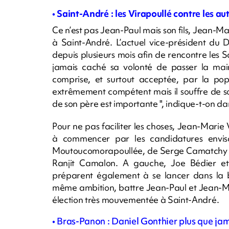
• Saint-André : les Virapoullé contre les au
Ce n’est pas Jean-Paul mais son fils, Jean-Ma
à Saint-André. L’actuel vice-président du 
depuis plusieurs mois afin de rencontre les 
jamais caché sa volonté de passer la main
comprise, et surtout acceptée, par la pop
extrêmement compétent mais il souffre de so
de son père est importante ", indique-t-on dan
Pour ne pas faciliter les choses, Jean-Marie V
à commencer par les candidatures envisa
Moutoucomorapoullée, de Serge Camatchy (
Ranjit Camalon. A gauche, Joe Bédier et
préparent également à se lancer dans la ba
même ambition, battre Jean-Paul et Jean-Ma
élection très mouvementée à Saint-André.
• Bras-Panon : Daniel Gonthier plus que ja