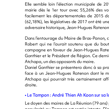
Elle semble loin l’élection municipale de 
mairie dès le 1er tour avec 55,26% des vo
facilement les départementales de 2015 da
(62,18%), les législatives de 2017 ont été un
adversaire historique, Jean-Hugues Ratenon
Dans l’entourage du Maire de Bras-Panon, ce
Robert qui ne l’aurait soutenu que du bout
campagne en faveur de Jean-Hugues Ratenon.
Gonthier et le Président de Région. Ce dern
Atchapa, un des opposants du maire.
Daniel Gonthier se présentera donc à sa pr
face à un Jean-Hugues Ratenon dont le ma
Atchapa qui pourrait très certainement aff
droite.
• Le Tampon : André Thien Ah Koon sur sa l
Le doyen des maires de La Réunion (79 ans) p
popularité au Tampon est restée intacte. D’a