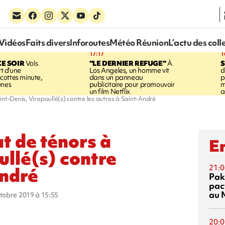
Vidéos
Faits divers
Inforoutes
Météo Réunion
L’actu des coll
17:17
1
CE SOIR
Vols
"LE DERNIER REFUGE"
À
S
rt d'une
Los Angeles, un homme vit
d
cottes minute,
dans un panneau
p
unes
publicitaire pour promouvoir
m
un film Netflix
a
nt-Denis, Virapoullé(s) contre les autres à Saint-André
t de ténors à
En
ullé(s) contre
21:0
André
Pak
pac
au 
ctobre 2019 à 15:55
20:0