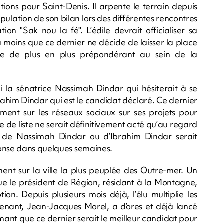
ions pour Saint-Denis. Il arpente le terrain depuis
pulation de son bilan lors des différentes rencontres
ion "Sak nou la fé". L’édile devrait officialiser sa
 moins que ce dernier ne décide de laisser la place
ôle de plus en plus prépondérant au sein de la
ui la sénatrice Nassimah Dindar qui hésiterait à se
brahim Dindar qui est le candidat déclaré. Ce dernier
nt sur les réseaux sociaux sur ses projets pour
te de liste ne serait définitivement acté qu’au regard
i de Nassimah Dindar ou d’Ibrahim Dindar serait
ponse dans quelques semaines.
ment sur la ville la plus peuplée des Outre-mer. Un
ue le président de Région, résidant à la Montagne,
on. Depuis plusieurs mois déjà, l’élu multiplie les
utenant, Jean-Jacques Morel, a d’ores et déjà lancé
imant que ce dernier serait le meilleur candidat pour