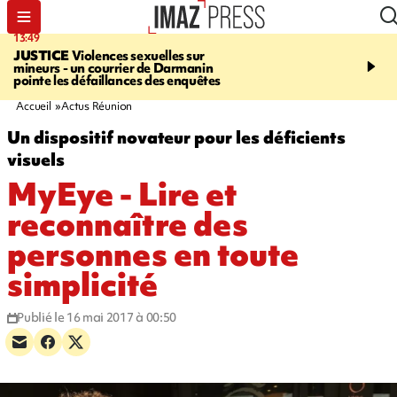
13:49
17:59
JUSTICE
Violences sexuelles sur
INFOROUTE
Marathon 
mineurs - un courrier de Darmanin
Corniche - la route du L
pointe les défaillances des enquêtes
ce dimanche matin dans 
Nord-Ouest
Accueil
Actus Réunion
Un dispositif novateur pour les déficients
visuels
MyEye - Lire et
reconnaître des
personnes en toute
simplicité
Publié le 16 mai 2017 à 00:50