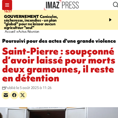
16:37
20:23
GOUVERNEMENT
Canicules,
À RETENIR CE SOIR
H
sécheresse, incendies - un plan
interpellé, coprs retrouv
"global" pour ne laisser aucun
conducteurs, fin de grèv
agriculteur "seul"
maltraités
Accueil
Actus Réunion
Poursuivi pour des actes d'une grande violence
Saint-Pierre : soupçonné
d’avoir laissé pour morts
deux gramounes, il reste
en détention
Publié le 5 août 2025 à 11:26