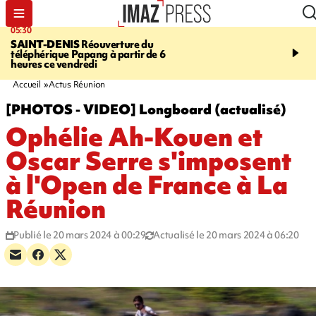
05:30
05:20
SAINT-DENIS
Réouverture du
À LA UNE CE MATIN
M
téléphérique Papang à partir de 6
infantile, Marathon de l
heures ce vendredi
Ceuta, braderie de l'oc
Pocus et météo
Accueil
Actus Réunion
[PHOTOS - VIDEO] Longboard (actualisé)
Ophélie Ah-Kouen et
Oscar Serre s'imposent
à l'Open de France à La
Réunion
Publié le 20 mars 2024 à 00:29
Actualisé le 20 mars 2024 à 06:20