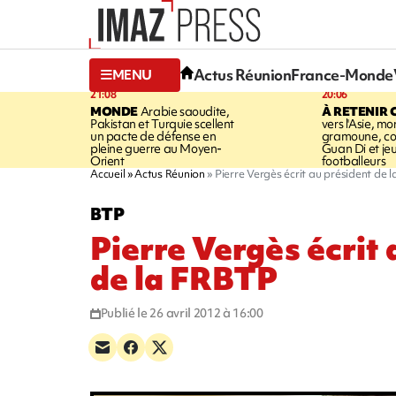
Actus Réunion
France-Monde
MENU
21:08
20:06
MONDE
Arabie saoudite,
À RETENIR 
Pakistan et Turquie scellent
vers l'Asie, mo
un pacte de défense en
gramoune, co
pleine guerre au Moyen-
Guan Di et je
Orient
footballeurs
Accueil
Actus Réunion
Pierre Vergès écrit au président de 
BTP
Pierre Vergès écrit 
de la FRBTP
Publié le 26 avril 2012 à 16:00