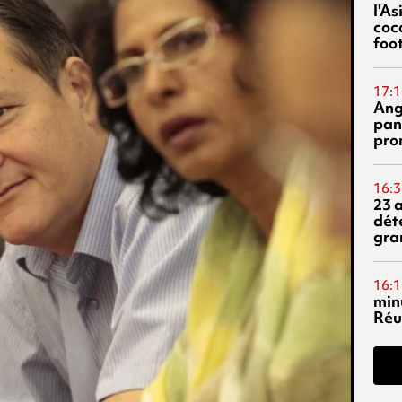
l'A
coc
foo
17:1
Ang
pan
pro
16:3
23 
dét
gra
16:1
min
Réu