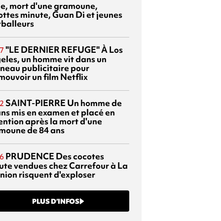
sie, mort d'une gramoune,
ottes minute, Guan Di et jeunes
tballeurs
"LE DERNIER REFUGE"
À Los
7
eles, un homme vit dans un
neau publicitaire pour
mouvoir un film Netflix
SAINT-PIERRE
Un homme de
2
ans mis en examen et placé en
ention après la mort d'une
moune de 84 ans
PRUDENCE
Des cocotes
6
ute vendues chez Carrefour à La
nion risquent d'exploser
PLUS D’INFOS