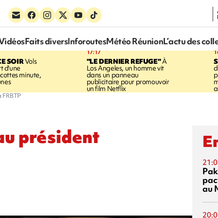
Vidéos
Faits divers
Inforoutes
Météo Réunion
L’actu des coll
17:17
1
CE SOIR
Vols
"LE DERNIER REFUGE"
À
S
rt d'une
Los Angeles, un homme vit
d
cottes minute,
dans un panneau
p
unes
publicitaire pour promouvoir
m
un film Netflix
a
la FRBTP
au président
En
21:0
Pak
pac
au 
20:0