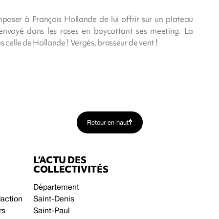
mposer à François Hollande de lui offrir sur un plateau
r envoyé dans les roses en boycottant ses meeting. La
celle de Hollande ! Vergès, brasseur de vent !
Retour en haut
L’ACTU DES
COLLECTIVITÉS
Département
daction
Saint-Denis
rs
Saint-Paul