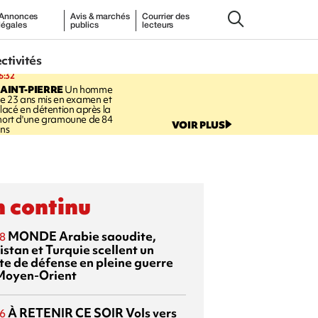
Annonces
Avis & marchés
Courrier des
légales
publics
lecteurs
ectivités
6:32
AINT-PIERRE
Un homme
e 23 ans mis en examen et
lacé en détention après la
ort d'une gramoune de 84
VOIR PLUS
ns
 continu
MONDE
Arabie saoudite,
8
istan et Turquie scellent un
te de défense en pleine guerre
Moyen-Orient
À RETENIR CE SOIR
Vols vers
6