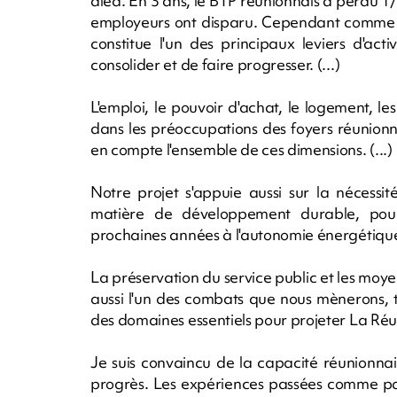
aléa. En 3 ans, le BTP réunionnais a perdu 1
employeurs ont disparu. Cependant comme vo
constitue l'un des principaux leviers d'act
consolider et de faire progresser. (...)
L'emploi, le pouvoir d'achat, le logement, l
dans les préoccupations des foyers réunionna
en compte l'ensemble de ces dimensions. (...)
Notre projet s'appuie aussi sur la nécess
matière de développement durable, pour 
prochaines années à l'autonomie énergétique.
La préservation du service public et les moy
aussi l'un des combats que nous mènerons, 
des domaines essentiels pour projeter La Réun
Je suis convaincu de la capacité réunionnais
progrès. Les expériences passées comme par