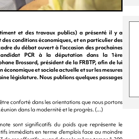
iment et des travaux publics) a présenté il y a
 des conditions économiques, et en particulier des
adre du débat ouvert à l'occasion des prochaines
, candidat PCR à la députation dans la 1ère
éphane Brossard, président de la FRBTP, afin de lui
n économique et sociale actuelle et sur les mesures
haine législature. Nous publions quelques passages
pu être conforté dans les orientations que nous portons
union dans la modernité et le progrès. (...)
note sont significatifs du poids que représente le
atifs immédiats en terme d'emplois face au moindre