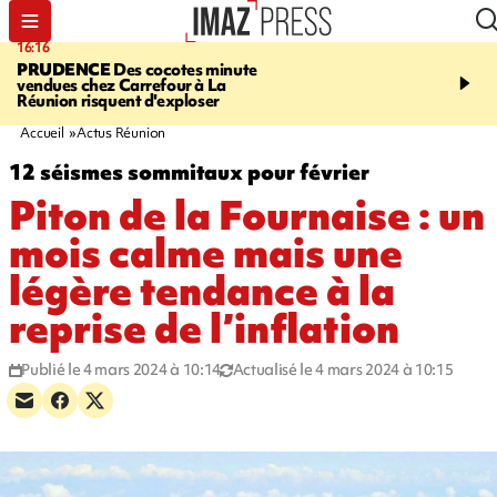
16:16
20:06
PRUDENCE
Des cocotes minute
À RETENIR CE SOIR
Vo
vendues chez Carrefour à La
l'Asie, mort d'une gram
Réunion risquent d'exploser
cocottes minute, Guan D
footballeurs
Accueil
Actus Réunion
12 séismes sommitaux pour février
Piton de la Fournaise : un
mois calme mais une
légère tendance à la
reprise de l’inflation
Publié le 4 mars 2024 à 10:14
Actualisé le 4 mars 2024 à 10:15