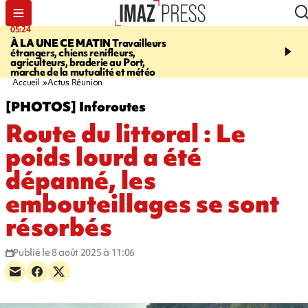
05:24
07:05
À LA UNE CE MATIN
Travailleurs
ETANG-SALÉ
Des chien
étrangers, chiens renifleurs,
mobilisés pour traquer le
agriculteurs, braderie au Port,
d'eau potable. Les vidéo
marche de la mutualité et météo
retrouver sur notre site
Accueil
Actus Réunion
[PHOTOS] Inforoutes
Route du littoral : Le
poids lourd a été
dépanné, les
embouteillages se sont
résorbés
Publié le 8 août 2025 à 11:06