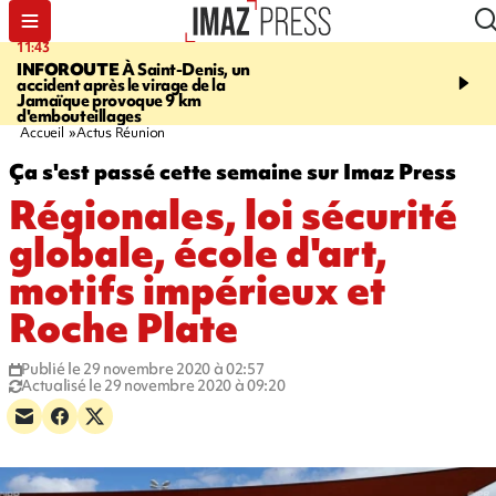
11:43
16:35
INFOROUTE
À Saint-Denis, un
PITON DE LA FOURN
accident après le virage de la
gendarmes évacuent un
Jamaïque provoque 9 km
randonneuse blessée, d
d'embouteillages
conditions météorologiqu
Accueil
Actus Réunion
Ça s'est passé cette semaine sur Imaz Press
Régionales, loi sécurité
globale, école d'art,
motifs impérieux et
Roche Plate
Publié le 29 novembre 2020 à 02:57
Actualisé le 29 novembre 2020 à 09:20