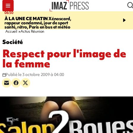
06:50
08:53
À LA UNE CE MATIN
Xénoscard,
SAINT-PAUL
Jour de S
rappeur condamné, jour de sport
2026 - bouger, s’informe
santé, rétro, Paris en bus et météo
soin de sa santé
Accueil
Actus Réunion
Société
Respect pour l'image de
la femme
Publié le 3 octobre 2009 à 04:00