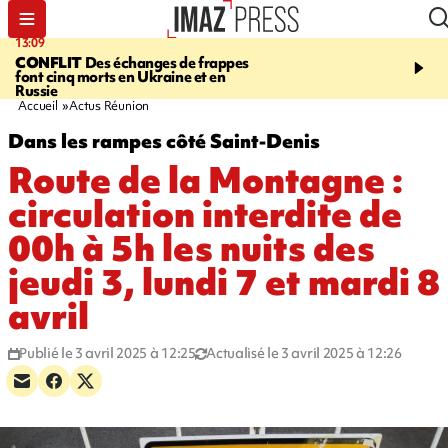
13:09
17:14
CONFLIT
Des échanges de frappes
ESCALADE
Quatre méd
font cinq morts en Ukraine et en
européennes pour les je
Russie
grimpeurs réunionnais 
Accueil
Actus Réunion
Dans les rampes côté Saint-Denis
Route de la Montagne :
circulation interdite de
00h à 5h les nuits des
jeudi 3, lundi 7 et mardi 8
avril
Publié le 3 avril 2025 à 12:25
Actualisé le 3 avril 2025 à 12:26