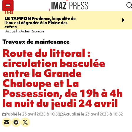
11:48
12:48
LE TAMPON
Prudence, la qualité de
SAINT-PAUL
Nouvelle 
l'eau est dégradée à la Plaine des
Cap Lahoussaye du 10 a
cafres
Accueil
Actus Réunion
Travaux de maintenance
Route du littoral :
circulation basculée
entre la Grande
Chaloupe et La
Possession, de 19h à 4h
la nuit du jeudi 24 avril
Publié le 23 avril 2025 à 10:50
Actualisé le 23 avril 2025 à 10:52