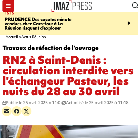
16:16
20:06
PRUDENCE
Des cocotes minute
À RETENIR CE SOIR
Vo
vendues chez Carrefour à La
l'Asie, mort d'une gram
Réunion risquent d'exploser
cocottes minute, Guan D
footballeurs
Accueil
Actus Réunion
Travaux de réfection de l'ouvrage
RN2 à Saint-Denis :
circulation interdite vers
l'échangeur Pasteur, les
nuits du 28 au 30 avril
Publié le 25 avril 2025 à 11:09
Actualisé le 25 avril 2025 à 11:18