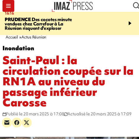
16:16
20:06
PRUDENCE
Des cocotes minute
À RETENIR CE SOIR
Vo
vendues chez Carrefour à La
l'Asie, mort d'une gram
Réunion risquent d'exploser
cocottes minute, Guan D
footballeurs
Accueil
Actus Réunion
Inondation
Saint-Paul : la
circulation coupée sur la
RN1A au niveau du
passage inférieur
Carosse
Publié le 20 mars 2025 à 17:08
Actualisé le 20 mars 2025 à 17:09