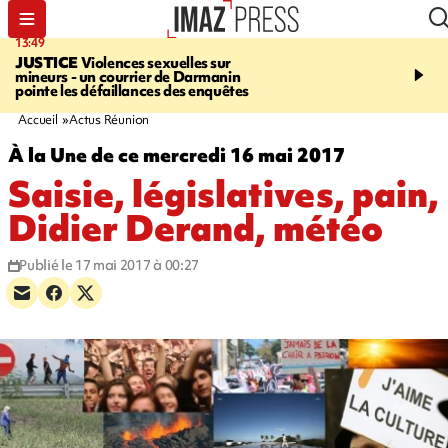
13:49
17:59
JUSTICE
Violences sexuelles sur
INFOROUTE
Marathon 
mineurs - un courrier de Darmanin
Corniche - la route du L
pointe les défaillances des enquêtes
ce dimanche matin dans 
Nord-Ouest
Accueil
Actus Réunion
À la Une de ce mercredi 16 mai 2017
Saisie, législatives, pain,
Didier Derand, météo
Publié le 17 mai 2017 à 00:27