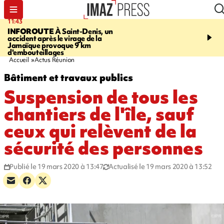
11:43
16:35
INFOROUTE
À Saint-Denis, un
PITON DE LA FOURN
accident après le virage de la
gendarmes évacuent un
Jamaïque provoque 9 km
randonneuse blessée, d
d'embouteillages
conditions météorologiqu
Accueil
Actus Réunion
Bâtiment et travaux publics
Suspension de tous les
chantiers de l'île, sauf
ceux qui relèvent de la
sécurité des personnes
Publié le 19 mars 2020 à 13:47
Actualisé le 19 mars 2020 à 13:52