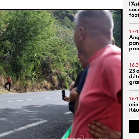
l'A
coc
foo
17:1
Ang
pan
pro
16:3
23 
dét
gra
16:1
min
Réu