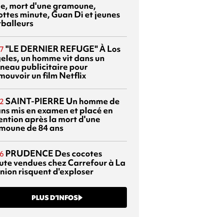
sie, mort d'une gramoune,
ottes minute, Guan Di et jeunes
tballeurs
"LE DERNIER REFUGE"
À Los
7
eles, un homme vit dans un
neau publicitaire pour
mouvoir un film Netflix
SAINT-PIERRE
Un homme de
2
ans mis en examen et placé en
ention après la mort d'une
moune de 84 ans
PRUDENCE
Des cocotes
6
ute vendues chez Carrefour à La
nion risquent d'exploser
PLUS D’INFOS