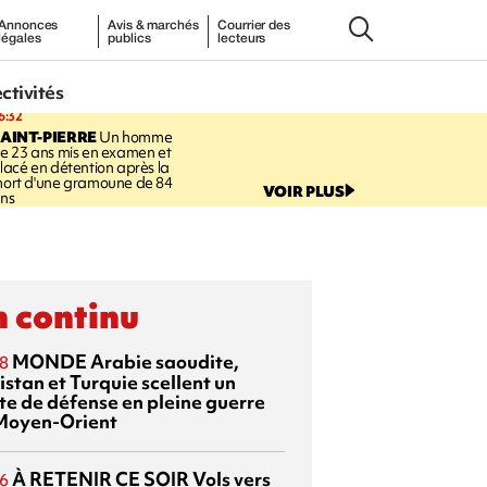
Annonces
Avis & marchés
Courrier des
légales
publics
lecteurs
ectivités
6:32
AINT-PIERRE
Un homme
e 23 ans mis en examen et
lacé en détention après la
ort d'une gramoune de 84
VOIR PLUS
ns
 continu
MONDE
Arabie saoudite,
8
istan et Turquie scellent un
te de défense en pleine guerre
Moyen-Orient
À RETENIR CE SOIR
Vols vers
6