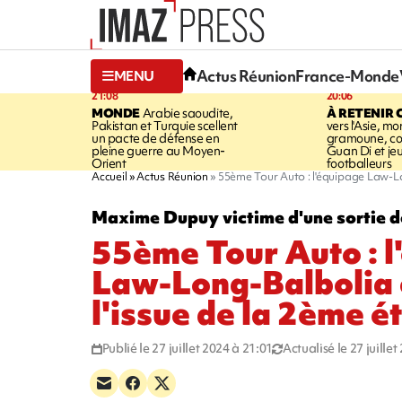
Actus Réunion
France-Monde
MENU
21:08
20:06
MONDE
Arabie saoudite,
À RETENIR 
Pakistan et Turquie scellent
vers l'Asie, mo
un pacte de défense en
gramoune, co
pleine guerre au Moyen-
Guan Di et je
Orient
footballeurs
Accueil
Actus Réunion
55ème Tour Auto : l'équipage Law-Lo
Maxime Dupuy victime d'une sortie de
55ème Tour Auto : l
Law-Long-Balbolia e
l'issue de la 2ème é
Publié le 27 juillet 2024 à 21:01
Actualisé le 27 juille