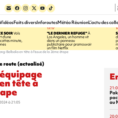
Vidéos
Faits divers
Inforoutes
Météo Réunion
L’actu des coll
17:17
1
CE SOIR
Vols
"LE DERNIER REFUGE"
À
S
rt d'une
Los Angeles, un homme vit
d
cottes minute,
dans un panneau
p
unes
publicitaire pour promouvoir
m
un film Netflix
a
ng-Balbolia en tête à l'issue de la 2ème étape
 route (actualisé)
'équipage
En
n tête à
21:0
tape
Pak
pac
au 
t 2024 à 21:05
20:0