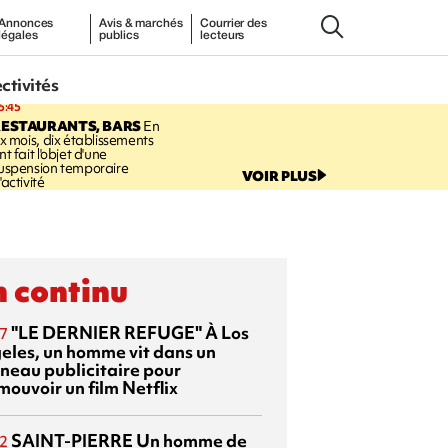
Annonces
Avis & marchés
Courrier des
légales
publics
lecteurs
ectivités
5:45
RESTAURANTS, BARS
En
ix mois, dix établissements
nt fait l'objet d'une
uspension temporaire
VOIR PLUS
'activité
 continu
"LE DERNIER REFUGE"
À Los
7
eles, un homme vit dans un
neau publicitaire pour
mouvoir un film Netflix
SAINT-PIERRE
Un homme de
2