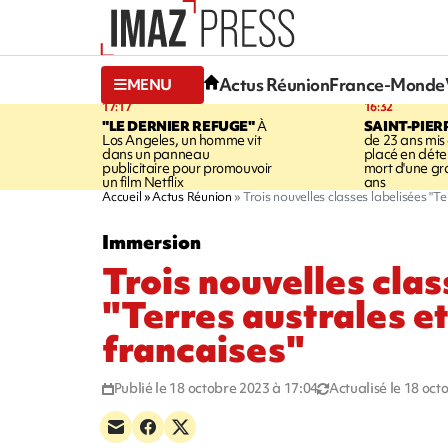
Actus Réunion
France-Monde
MENU
17:17
16:32
"LE DERNIER REFUGE"
À
SAINT-PIER
Los Angeles, un homme vit
de 23 ans mis
dans un panneau
placé en déte
publicitaire pour promouvoir
mort d'une g
un film Netflix
ans
Accueil
Actus Réunion
Trois nouvelles classes labelisées "T
Immersion
Trois nouvelles clas
"Terres australes e
francaises"
Publié le 18 octobre 2023 à 17:04
Actualisé le 18 oct