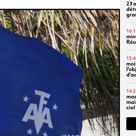
23 
dét
gra
16:1
min
Réu
15:4
mois
l'o
d'ac
14:2
mas
mai
ciel