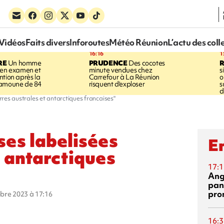
Vidéos
Faits divers
Inforoutes
Météo Réunion
L’actu des coll
16:16
1
RE
Un homme
PRUDENCE
Des cocotes
 en examen et
minute vendues chez
s
ntion après la
Carrefour à La Réunion
o
ramoune de 84
risquent d'exploser
s
d
erres australes et antarctiques francaises"
ses labelisées
En
t antarctiques
17:1
Ang
pan
pro
obre 2023 à 17:16
16:3