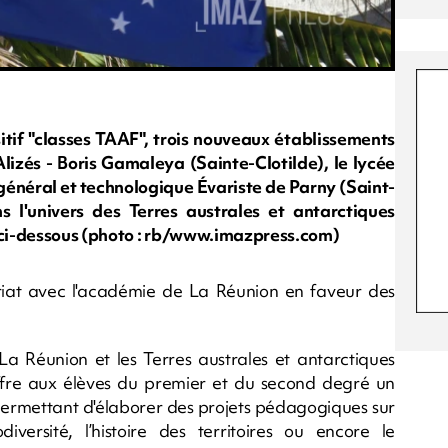
itif "classes TAAF", trois nouveaux établissements
 Alizés - Boris Gamaleya (Sainte-Clotilde), le lycée
 général et technologique Évariste de Parny (Saint-
 l'univers des Terres australes et antarctiques
 ci-dessous (photo : rb/www.imazpress.com)
ariat avec l'académie de La Réunion en faveur des
La Réunion et les Terres australes et antarctiques
 offre aux élèves du premier et du second degré un
r permettant d'élaborer des projets pédagogiques sur
versité, l’histoire des territoires ou encore le