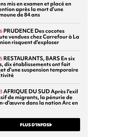
ans mis en examen et placé en
ention après la mort d'une
moune de 84 ans
PRUDENCE
Des cocotes
6
ute vendues chez Carrefour à La
nion risquent d'exploser
RESTAURANTS, BARS
En six
5
, dix établissements ont fait
bjet d'une suspension temporaire
tivité
AFRIQUE DU SUD
Après l'exil
3
sif de migrants, la pénurie de
n-d'œuvre dans la nation Arc en
PLUS D’INFOS