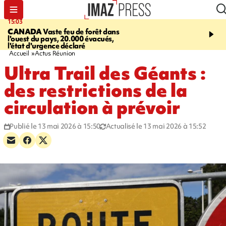
15:03
19:21
CANADA
Vaste feu de forêt dans
CONTRÔLES ROUTIE
l'ouest du pays, 20.000 évacués,
end, 109 infractions rele
l'état d'urgence déclaré
police
Accueil
Actus Réunion
Ultra Trail des Géants :
des restrictions de la
circulation à prévoir
Publié le 13 mai 2026 à 15:50
Actualisé le 13 mai 2026 à 15:52