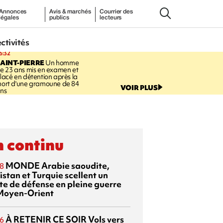
Annonces
Avis & marchés
Courrier des
légales
publics
lecteurs
ectivités
6:32
AINT-PIERRE
Un homme
e 23 ans mis en examen et
lacé en détention après la
ort d'une gramoune de 84
VOIR PLUS
ns
 continu
MONDE
Arabie saoudite,
8
istan et Turquie scellent un
te de défense en pleine guerre
Moyen-Orient
À RETENIR CE SOIR
Vols vers
6