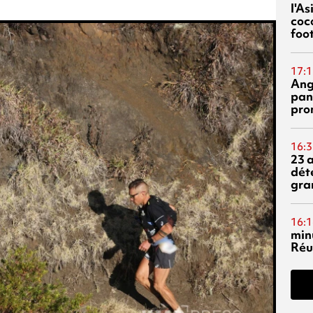
l'A
coc
foo
17:1
Ang
pan
pro
16:3
23 
dét
gra
16:1
min
Réu