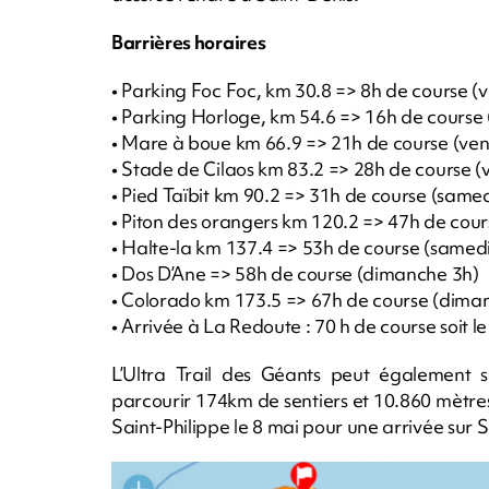
Barrières horaires
• Parking Foc Foc, km 30.8 => 8h de course (
• Parking Horloge, km 54.6 => 16h de course
• Mare à boue km 66.9 => 21h de course (ven
• Stade de Cilaos km 83.2 => 28h de course (
• Pied Taïbit km 90.2 => 31h de course (same
• Piton des orangers km 120.2 => 47h de cou
• Halte-la km 137.4 => 53h de course (samed
• Dos D’Ane => 58h de course (dimanche 3h)
• Colorado km 173.5 => 67h de course (dima
• Arrivée à La Redoute : 70 h de course soit 
L’Ultra Trail des Géants peut également se
parcourir 174km de sentiers et 10.860 mètres
Saint-Philippe le 8 mai pour une arrivée sur