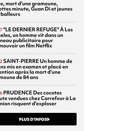
sie, mort d'une gramoune,
ottes minute, Guan Di et jeunes
tballeurs
"LE DERNIER REFUGE"
À Los
7
eles, un homme vit dans un
neau publicitaire pour
mouvoir un film Netflix
SAINT-PIERRE
Un homme de
2
ans mis en examen et placé en
ention après la mort d'une
moune de 84 ans
PRUDENCE
Des cocotes
6
ute vendues chez Carrefour à La
nion risquent d'exploser
PLUS D’INFOS