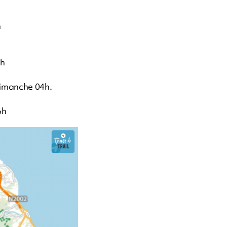
h
7h
 Dimanche 04h.
6h