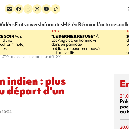
Vidéos
Faits divers
Inforoutes
Météo Réunion
L’actu des coll
17:17
1
CE SOIR
Vols
"LE DERNIER REFUGE"
À
S
rt d'une
Los Angeles, un homme vit
d
cottes minute,
dans un panneau
p
unes
publicitaire pour promouvoir
m
un film Netflix
a
de 1.700 coureurs au départ d'un défi XXL
n indien : plus
En
u départ d'un
21:0
Pak
pac
au 
à 10:04
20:0