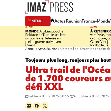
Actus Réunion
France-Monde
MENU
21:08
20:06
MONDE
Arabie saoudite,
À RETENIR 
Pakistan et Turquie scellent
vers l'Asie, mo
un pacte de défense en
gramoune, co
pleine guerre au Moyen-
Guan Di et je
Orient
footballeurs
Accueil
Actus Réunion
Ultra trail de l'Océan indien : plus 
Toujours plus long, toujours plus haut
Ultra trail de l'Océa
de 1.700 coureurs a
défi XXL
Publié le 8 mai 2025 à 02:59
Actualisé le 8 mai 2025 