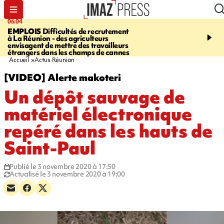
06:04
09:10
EMPLOIS
Difficultés de recrutement
SAINTE-SUZANNE
Un 
à La Réunion - des agriculteurs
en panne sur la RN2, la v
envisagent de mettre des travailleurs
et la bretelle de la sortie
étrangers dans les champs de cannes
l’échangeur de la Marin
Accueil
Actus Réunion
[VIDEO] Alerte makoteri
Un dépôt sauvage de
matériel électronique
repéré dans les hauts de
Saint-Paul
Publié le 3 novembre 2020 à 17:50
Actualisé le 3 novembre 2020 à 19:00