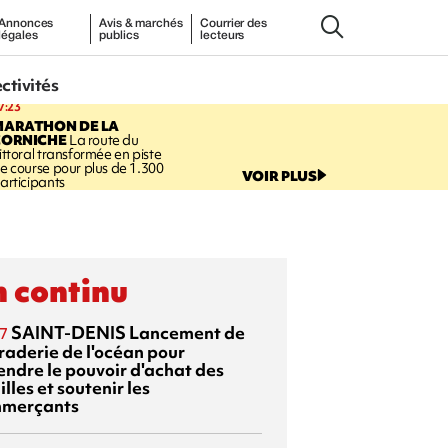
Annonces
Avis & marchés
Courrier des
légales
publics
lecteurs
ectivités
7:23
MARATHON DE LA
CORNICHE
La route du
ittoral transformée en piste
e course pour plus de 1.300
VOIR PLUS
articipants
 continu
SAINT-DENIS
Lancement de
7
braderie de l'océan pour
endre le pouvoir d'achat des
lles et soutenir les
merçants