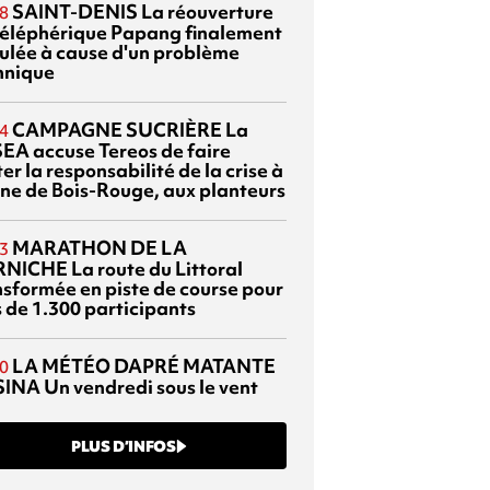
SAINT-DENIS
La réouverture
8
téléphérique Papang finalement
ulée à cause d'un problème
hnique
CAMPAGNE SUCRIÈRE
La
4
EA accuse Tereos de faire
er la responsabilité de la crise à
sine de Bois-Rouge, aux planteurs
MARATHON DE LA
3
RNICHE
La route du Littoral
nsformée en piste de course pour
s de 1.300 participants
LA MÉTÉO DAPRÉ MATANTE
0
SINA
Un vendredi sous le vent
PLUS D’INFOS