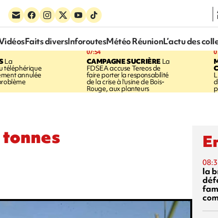
Vidéos
Faits divers
Inforoutes
Météo Réunion
L’actu des coll
07:54
0
S
La
CAMPAGNE SUCRIÈRE
La
u téléphérique
FDSEA accuse Tereos de
ement annulée
faire porter la responsabilité
L
 problème
de la crise à l'usine de Bois-
d
Rouge, aux planteurs
p
 tonnes
En
08:3
la 
déf
fami
com