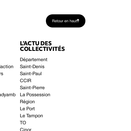
Retour en haut
L’ACTU DES
COLLECTIVITÉS
Département
daction
Saint-Denis
rs
Saint-Paul
CCIR
Saint-Pierre
 gadyamb
La Possession
Région
Le Port
Le Tampon
TO
Cinor