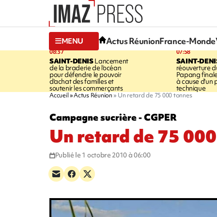
Actus Réunion
France-Monde
MENU
08:37
07:58
SAINT-DENIS
Lancement
SAINT-DENI
de la braderie de l'océan
réouverture d
pour défendre le pouvoir
Papang final
d'achat des familles et
à cause d'un
soutenir les commerçants
technique
Accueil
Actus Réunion
Un retard de 75 000 tonnes
Campagne sucrière - CGPER
Un retard de 75 000
Publié le 1 octobre 2010 à 06:00