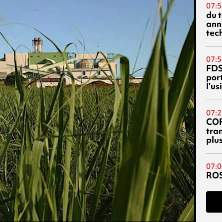
07:5
du 
ann
tec
07:5
FDS
port
l'u
07:2
CO
tra
plu
07:0
RO