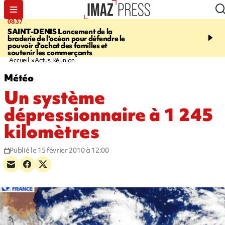
08:37
10:44
SAINT-DENIS
Lancement de la
SAINT-DENIS
Les lions 
braderie de l'océan pour défendre le
dragons paradent dans l
pouvoir d'achat des familles et
ville pour fêter Guan Di.
soutenir les commerçants
photos sur notre site
Accueil
Actus Réunion
Météo
Un système
dépressionnaire à 1 245
kilomètres
Publié le 15 février 2010 à 12:00