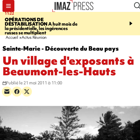
11:22
14:51
OPÉRATIONS DE
PARA-NATATION
Le P
DÉSTABILISATION
A huit mois de
Rivière triple champion
la présidentielle, les ingérences
russes se multiplient
Accueil
Actus Réunion
Sainte-Marie - Découverte du Beau pays
Un village d'exposants à
Beaumont-les-Hauts
Publié le 21 mai 2011 à 11:00