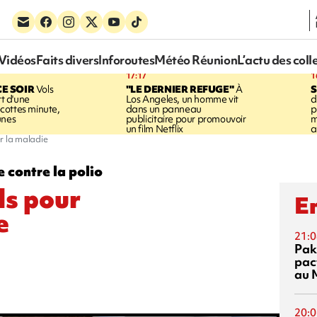
Vidéos
Faits divers
Inforoutes
Météo Réunion
L’actu des coll
17:17
1
CE SOIR
Vols
"LE DERNIER REFUGE"
À
S
rt d'une
Los Angeles, un homme vit
d
cottes minute,
dans un panneau
p
unes
publicitaire pour promouvoir
m
un film Netflix
a
r la maladie
e contre la polio
ds pour
En
e
21:0
Pak
pac
au 
20:0