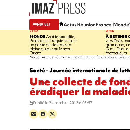
Actus Réunion
France-Monde
MENU
21:08
20:06
MONDE
Arabie saoudite,
À RETENIR 
Pakistan et Turquie scellent
vers l'Asie, mo
un pacte de défense en
gramoune, co
pleine guerre au Moyen-
Guan Di et je
Orient
footballeurs
Accueil
Actus Réunion
Une collecte de fonds pour éradique
Santé - Journée internationale de lutt
Une collecte de fon
éradiquer la maladi
Publié le 24 octobre 2012 à 05:57