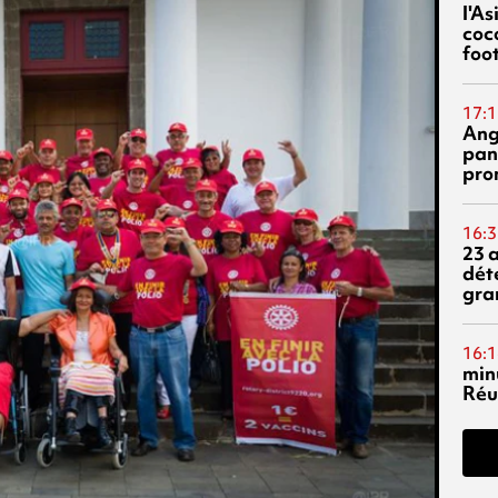
l'A
coc
foo
17:1
Ang
pan
pro
16:3
23 
dét
gra
16:1
min
Réu