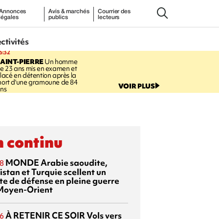
Annonces
Avis & marchés
Courrier des
légales
publics
lecteurs
ectivités
6:32
AINT-PIERRE
Un homme
e 23 ans mis en examen et
lacé en détention après la
ort d'une gramoune de 84
VOIR PLUS
ns
 continu
MONDE
Arabie saoudite,
8
istan et Turquie scellent un
te de défense en pleine guerre
Moyen-Orient
À RETENIR CE SOIR
Vols vers
6