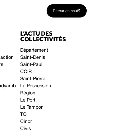
Retour en haut
L’ACTU DES
COLLECTIVITÉS
Département
daction
Saint-Denis
rs
Saint-Paul
CCIR
Saint-Pierre
 gadyamb
La Possession
Région
Le Port
Le Tampon
TO
Cinor
Civis