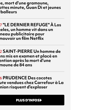
sie, mort d'une gramoune,
ottes minute, Guan Di et jeunes
tballeurs
"LE DERNIER REFUGE"
À Los
7
eles, un homme vit dans un
neau publicitaire pour
mouvoir un film Netflix
SAINT-PIERRE
Un homme de
2
ans mis en examen et placé en
ention après la mort d'une
moune de 84 ans
PRUDENCE
Des cocotes
6
ute vendues chez Carrefour à La
nion risquent d'exploser
PLUS D’INFOS