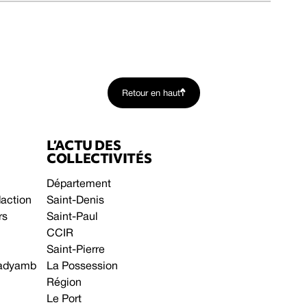
Retour en haut
L’ACTU DES
COLLECTIVITÉS
Département
daction
Saint-Denis
rs
Saint-Paul
CCIR
Saint-Pierre
 gadyamb
La Possession
Région
Le Port