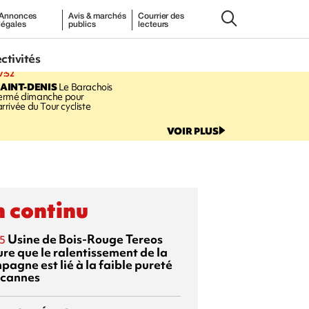
Annonces
Avis & marchés
Courrier des
légales
publics
lecteurs
ectivités
7:52
AINT-DENIS
Le Barachois
ermé dimanche pour
'arrivée du Tour cycliste
VOIR PLUS
 continu
Usine de Bois-Rouge
Tereos
5
ure que le ralentissement de la
pagne est lié à la faible pureté
 cannes