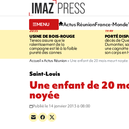
Actus Réunion
France-Monde
MENU
20:35
19:49
USINE DE BOIS-ROUGE
PORTÉ DIS
Tereos assure que le
décès de Que
ralentissement de la
Dumontier, sa
campagne est lié à la faible
une cagnotte 
pureté des cannes
son corps en
Accueil
Actus Réunion
Une enfant de 20 mois meurt noyée
Saint-Louis
Une enfant de 20 m
noyée
Publié le 14 janvier 2013 à 08:00