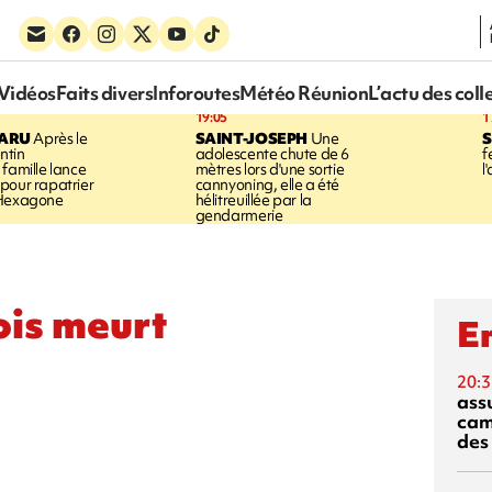
Vidéos
Faits divers
Inforoutes
Météo Réunion
L’actu des coll
19:05
1
PARU
Après le
SAINT-JOSEPH
Une
S
ntin
adolescente chute de 6
f
 famille lance
mètres lors d'une sortie
l
pour rapatrier
cannyoning, elle a été
 Hexagone
hélitreuillée par la
gendarmerie
ois meurt
En
20:3
ass
cam
des