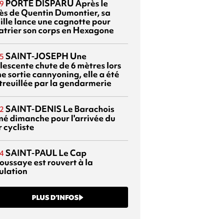
PORTÉ DISPARU
Après le
9
ès de Quentin Dumontier, sa
ille lance une cagnotte pour
atrier son corps en Hexagone
SAINT-JOSEPH
Une
5
lescente chute de 6 mètres lors
e sortie cannyoning, elle a été
itreuillée par la gendarmerie
SAINT-DENIS
Le Barachois
2
mé dimanche pour l'arrivée du
 cycliste
SAINT-PAUL
Le Cap
4
oussaye est rouvert à la
ulation
PLUS D’INFOS