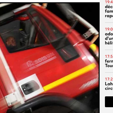
19:4
déc
fam
rap
19:0
ado
d'un
hél
17:5
fer
Tour
17:2
Lah
circ