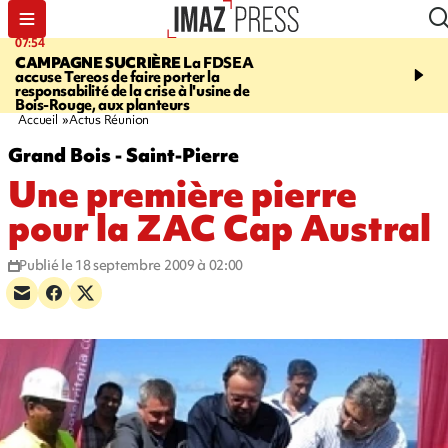
07:54
09:38
CAMPAGNE SUCRIÈRE
La FDSEA
RISQUE DE LISTÉRIO
accuse Tereos de faire porter la
d'un lot de sauté de mine
responsabilité de la crise à l'usine de
vendu chez E.Leclerc de
Bois-Rouge, aux planteurs
Marie
Accueil
Actus Réunion
Grand Bois - Saint-Pierre
Une première pierre
pour la ZAC Cap Austral
Publié le 18 septembre 2009 à 02:00