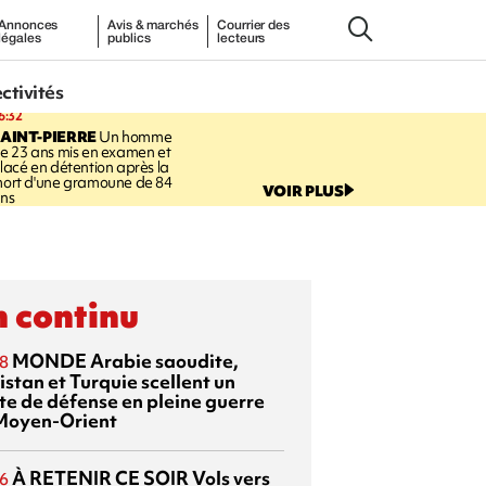
Annonces
Avis & marchés
Courrier des
légales
publics
lecteurs
ectivités
6:32
AINT-PIERRE
Un homme
e 23 ans mis en examen et
lacé en détention après la
ort d'une gramoune de 84
VOIR PLUS
ns
 continu
MONDE
Arabie saoudite,
8
istan et Turquie scellent un
te de défense en pleine guerre
Moyen-Orient
À RETENIR CE SOIR
Vols vers
6