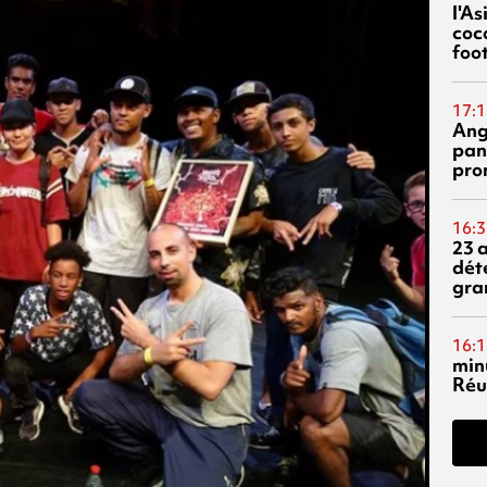
l'A
coc
foo
17:1
Ang
pan
pro
16:3
23 
dét
gra
16:1
min
Réu