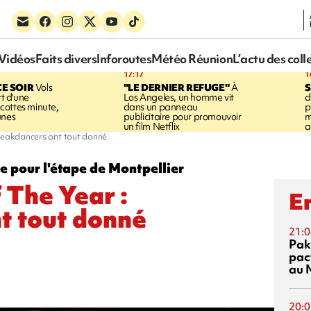
Vidéos
Faits divers
Inforoutes
Météo Réunion
L’actu des coll
17:17
1
CE SOIR
Vols
"LE DERNIER REFUGE"
À
S
rt d'une
Los Angeles, un homme vit
d
cottes minute,
dans un panneau
p
unes
publicitaire pour promouvoir
m
un film Netflix
a
breakdancers ont tout donné
ie pour l'étape de Montpellier
 The Year :
En
t tout donné
21:0
Pak
pac
au 
20:0