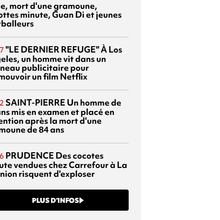
sie, mort d'une gramoune,
ottes minute, Guan Di et jeunes
tballeurs
"LE DERNIER REFUGE"
À Los
7
eles, un homme vit dans un
neau publicitaire pour
mouvoir un film Netflix
SAINT-PIERRE
Un homme de
2
ans mis en examen et placé en
ention après la mort d'une
moune de 84 ans
PRUDENCE
Des cocotes
6
ute vendues chez Carrefour à La
nion risquent d'exploser
PLUS D’INFOS