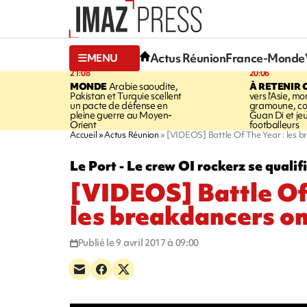
Actus Réunion
France-Monde
MENU
21:08
20:06
MONDE
Arabie saoudite,
À RETENIR 
Pakistan et Turquie scellent
vers l'Asie, mo
un pacte de défense en
gramoune, co
pleine guerre au Moyen-
Guan Di et je
Orient
footballeurs
Accueil
Actus Réunion
[VIDEOS] Battle Of The Year : les 
Le Port - Le crew OI rockerz se qualif
[VIDEOS] Battle Of
les breakdancers on
Publié le 9 avril 2017 à 09:00