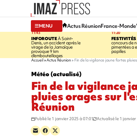
Actus Réunion
France-Monde
MENU
11:43
11:20
INFOROUTE
À Saint-
FESTIVITÉS
Denis, un accident après le
concours de no
virage de la Jamaïque
pimentées a 
provoque 9 km
papilles
d'embouteillages
Accueil
Actus Réunion
Fin de la vigilance jaune fortes pluie
Météo (actualisé)
Fin de la vigilance j
pluies orages sur l'e
Réunion
Publié le 1 janvier 2025 à 07:01
Actualisé le 1 janvie