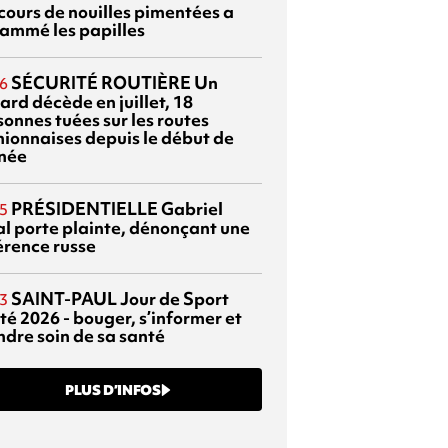
cours de nouilles pimentées a
lammé les papilles
SÉCURITÉ ROUTIÈRE
Un
6
ard décède en juillet, 18
sonnes tuées sur les routes
nionnaises depuis le début de
nnée
PRÉSIDENTIELLE
Gabriel
5
al porte plainte, dénonçant une
érence russe
SAINT-PAUL
Jour de Sport
3
té 2026 - bouger, s’informer et
ndre soin de sa santé
PLUS D’INFOS