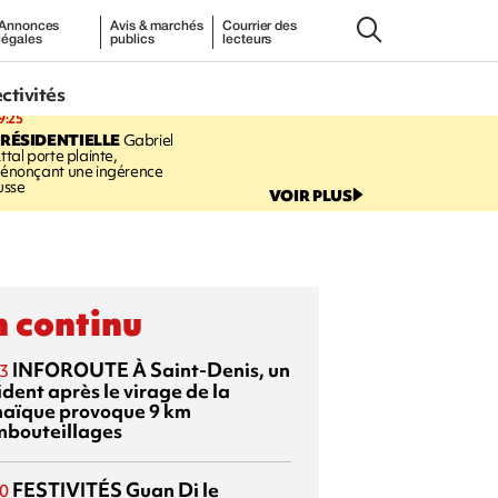
Annonces
Avis & marchés
Courrier des
légales
publics
lecteurs
ectivités
9:25
RÉSIDENTIELLE
Gabriel
ttal porte plainte,
énonçant une ingérence
usse
VOIR PLUS
 continu
INFOROUTE
À Saint-Denis, un
3
dent après le virage de la
aïque provoque 9 km
mbouteillages
FESTIVITÉS
Guan Di
le
0