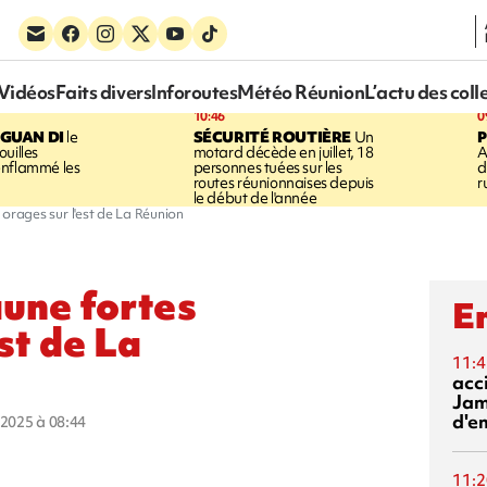
Vidéos
Faits divers
Inforoutes
Météo Réunion
L’actu des coll
10:46
0
GUAN DI
le
SÉCURITÉ ROUTIÈRE
Un
P
uilles
motard décède en juillet, 18
A
enflammé les
personnes tuées sur les
d
routes réunionnaises depuis
r
le début de l'année
s orages sur l'est de La Réunion
aune fortes
En
st de La
11:4
acci
Jam
d'e
r 2025 à 08:44
11:2