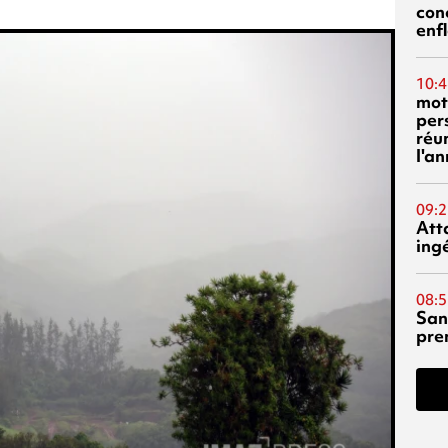
con
enf
10:4
mot
per
réu
l'a
09:2
Att
ing
08:5
San
pre