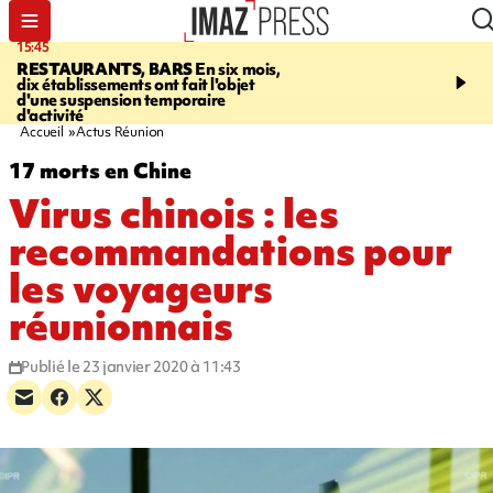
15:45
17:17
RESTAURANTS, BARS
En six mois,
"LE DERNIER REFUG
dix établissements ont fait l'objet
Angeles, un homme vit 
d'une suspension temporaire
panneau publicitaire po
d'activité
promouvoir un film Netf
Accueil
Actus Réunion
17 morts en Chine
Virus chinois : les
recommandations pour
les voyageurs
réunionnais
Publié le 23 janvier 2020 à 11:43