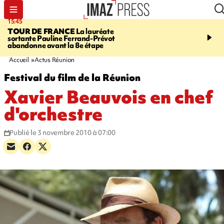
15:45
20:17
TOUR DE FRANCE
La lauréate
À RETENIR CE SOIR
Sé
sortante Pauline Ferrand-Prévot
routière, concours de nou
abandonne avant la 8e étape
du littoral fermée, courr
Darmanin et évacuation
Accueil
Actus Réunion
Festival du film de la Réunion
Xavier Beauvois en chef
d'orchestre
Publié le 3 novembre 2010 à 07:00